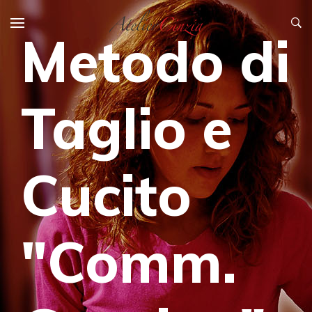
Metodo di
Taglio e
Cucito
"Comm.